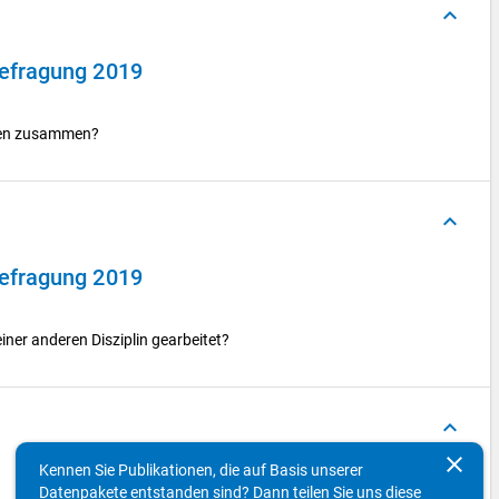
keyboard_arrow_up
efragung 2019
ppen zusammen?
keyboard_arrow_up
efragung 2019
einer anderen Disziplin gearbeitet?
keyboard_arrow_up
clear
Kennen Sie Publikationen, die auf Basis unserer
Konzepte
Datenpakete entstanden sind? Dann teilen Sie uns diese