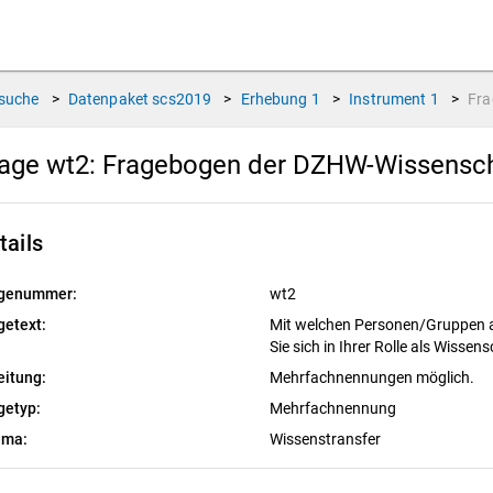
suche
>
Datenpaket
scs2019
>
Erhebung
1
>
Instrument
1
>
Fr
age wt2:
Fragebogen der DZHW-Wissensch
tails
genummer:
wt2
getext:
Mit welchen Personen/Gruppen a
Sie sich in Ihrer Rolle als Wisse
eitung:
Mehrfachnennungen möglich.
getyp:
Mehrfachnennung
ema:
Wissenstransfer