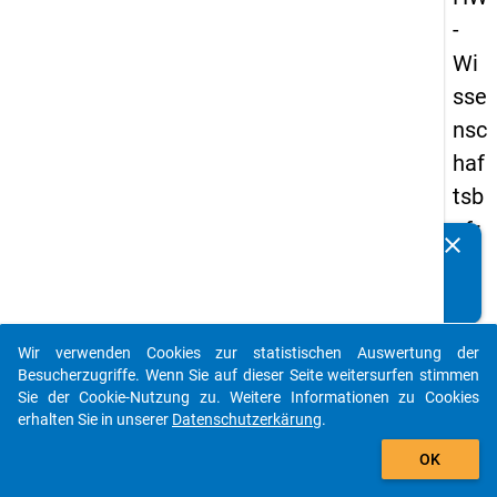
-
Wi
sse
nsc
haf
tsb
efr
clear
Kennen Sie Publikationen, die auf Basis unserer
ag
Datenpakete entstanden sind? Dann teilen Sie uns diese
un
bitte mit...
g
Wir verwenden Cookies zur statistischen Auswertung der
20
auto_stories
Besucherzugriffe. Wenn Sie auf dieser Seite weitersurfen stimmen
23
Sie der Cookie-Nutzung zu. Weitere Informationen zu Cookies
erhalten Sie in unserer
Datenschutzerkärung
.
add_shopping_cart
keybo
Details
OK
Frage