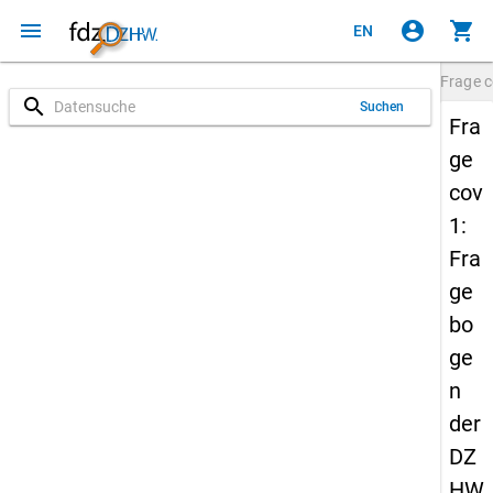
menu
account_circle
shopping_cart
EN
Frage
c
search
Suchen
Fra
ge
cov
1:
Fra
ge
bo
ge
n
der
DZ
HW