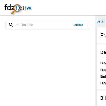
Daten
search
Suchen
Fr
De
Fra
Fra
Ein
Fra
Bi