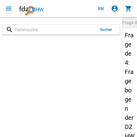
menu
account_circle
shopping_cart
EN
Frage
d
search
Suchen
Fra
ge
de
4:
Fra
ge
bo
ge
n
der
DZ
HW