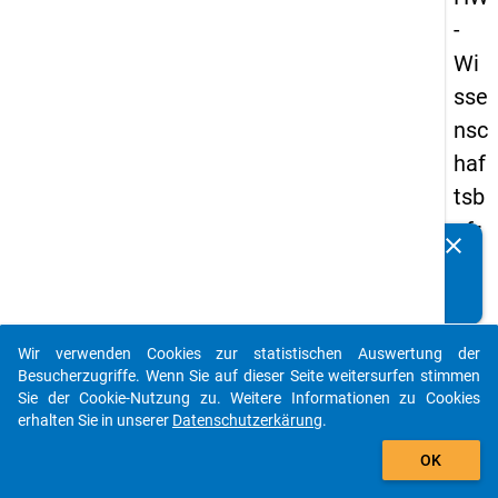
-
Wi
sse
nsc
haf
tsb
efr
clear
Kennen Sie Publikationen, die auf Basis unserer
ag
Datenpakete entstanden sind? Dann teilen Sie uns diese
un
bitte mit...
g
Wir verwenden Cookies zur statistischen Auswertung der
20
auto_stories
Besucherzugriffe. Wenn Sie auf dieser Seite weitersurfen stimmen
23
Sie der Cookie-Nutzung zu. Weitere Informationen zu Cookies
erhalten Sie in unserer
Datenschutzerkärung
.
add_shopping_cart
keybo
Details
OK
Frage