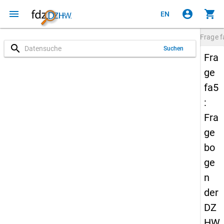
menu
account_circle
shopping_cart
EN
Frage
f
search
Suchen
Fra
ge
fa5
:
Fra
ge
bo
ge
n
der
DZ
HW