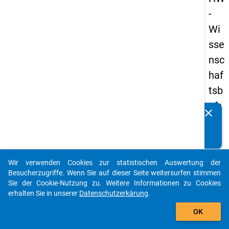
-
Wi
sse
nsc
haf
tsb
efr
clear
Kennen Sie Publikationen, die auf Basis unserer
ag
Datenpakete entstanden sind? Dann teilen Sie uns diese
un
bitte mit...
g
Wir verwenden Cookies zur statistischen Auswertung der
20
auto_stories
Besucherzugriffe. Wenn Sie auf dieser Seite weitersurfen stimmen
23
Sie der Cookie-Nutzung zu. Weitere Informationen zu Cookies
erhalten Sie in unserer
Datenschutzerkärung
.
add_shopping_cart
keybo
Details
OK
Frage