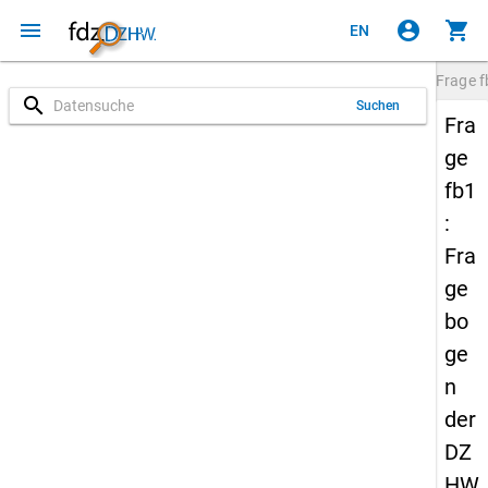
menu
account_circle
shopping_cart
EN
Frage
f
search
Suchen
Fra
ge
fb1
:
Fra
ge
bo
ge
n
der
DZ
HW