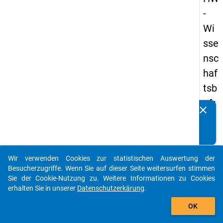
-
Wi
sse
nsc
haf
tsb
efr
clear
Kennen Sie Publikationen, die auf Basis unserer
ag
Datenpakete entstanden sind? Dann teilen Sie uns diese
un
bitte mit...
g
Wir verwenden Cookies zur statistischen Auswertung der
20
auto_stories
Besucherzugriffe. Wenn Sie auf dieser Seite weitersurfen stimmen
23
Sie der Cookie-Nutzung zu. Weitere Informationen zu Cookies
erhalten Sie in unserer
Datenschutzerkärung
.
add_shopping_cart
keybo
Details
OK
Frage