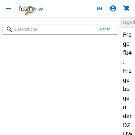
menu
account_circle
shopping_cart
EN
Frage
f
search
Suchen
Fra
ge
fb4
:
Fra
ge
bo
ge
n
der
DZ
HW