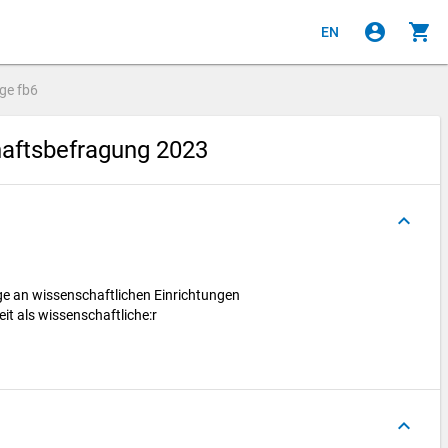
account_circle
shopping_cart
EN
age
fb6
aftsbefragung 2023
keyboard_arrow_up
äge an wissenschaftlichen Einrichtungen
keit als wissenschaftliche:r
keyboard_arrow_up