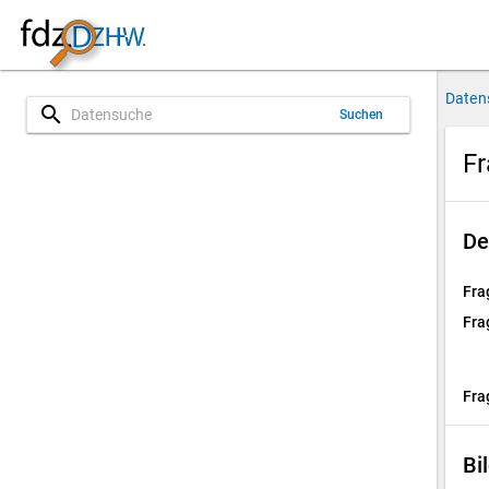
Daten
search
Suchen
Fr
De
Fra
Fra
Fra
Bi