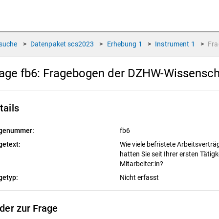
suche
>
Datenpaket
scs2023
>
Erhebung
1
>
Instrument
1
>
Fr
age fb6:
Fragebogen der DZHW-Wissensch
tails
genummer:
fb6
getext:
Wie viele befristete Arbeitsvertr
hatten Sie seit Ihrer ersten Tätig
Mitarbeiter:in?
getyp:
Nicht erfasst
lder zur Frage