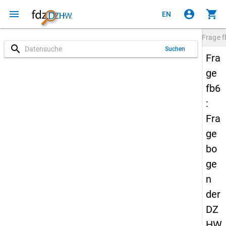
menu
account_circle
shopping_cart
EN
Frage
f
search
Suchen
Fra
ge
fb6
:
Fra
ge
bo
ge
n
der
DZ
HW