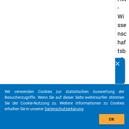
-
Wi
sse
nsc
haf
tsb
efr
clear
Kennen Sie Publikationen, die auf Basis unserer
ag
Datenpakete entstanden sind? Dann teilen Sie uns diese
un
bitte mit...
g
Wir verwenden Cookies zur statistischen Auswertung der
20
auto_stories
Besucherzugriffe. Wenn Sie auf dieser Seite weitersurfen stimmen
23
Sie der Cookie-Nutzung zu. Weitere Informationen zu Cookies
erhalten Sie in unserer
Datenschutzerkärung
.
add_shopping_cart
keybo
Details
OK
Frage