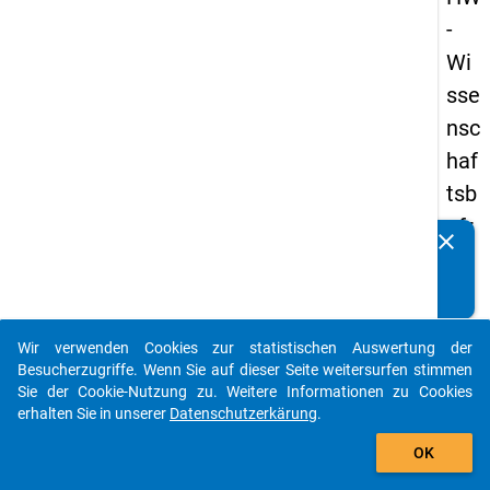
-
Wi
sse
nsc
haf
tsb
efr
clear
Kennen Sie Publikationen, die auf Basis unserer
ag
Datenpakete entstanden sind? Dann teilen Sie uns diese
un
bitte mit...
g
Wir verwenden Cookies zur statistischen Auswertung der
20
auto_stories
Besucherzugriffe. Wenn Sie auf dieser Seite weitersurfen stimmen
23
Sie der Cookie-Nutzung zu. Weitere Informationen zu Cookies
erhalten Sie in unserer
Datenschutzerkärung
.
add_shopping_cart
keybo
Details
OK
Frage