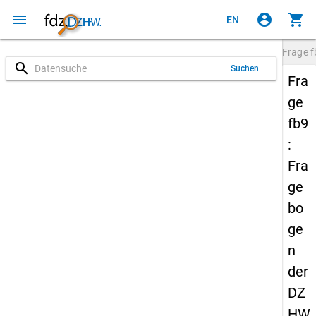
menu
account_circle
shopping_cart
EN
Frage
f
search
Suchen
Fra
ge
fb9
:
Fra
ge
bo
ge
n
der
DZ
HW