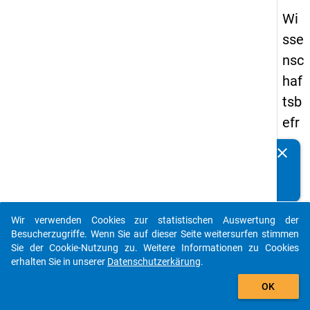
Wi
sse
nsc
haf
tsb
efr
ag
clear
Kennen Sie Publikationen, die auf Basis unserer
un
Datenpakete entstanden sind? Dann teilen Sie uns diese
g
bitte mit...
20
Wir verwenden Cookies zur statistischen Auswertung der
23
auto_stories
Besucherzugriffe. Wenn Sie auf dieser Seite weitersurfen stimmen
Sie der Cookie-Nutzung zu. Weitere Informationen zu Cookies
keybo
Details
erhalten Sie in unserer
Datenschutzerkärung
.
add_shopping_cart
OK
Frage
ff6