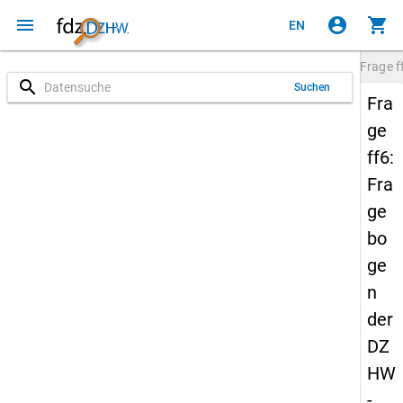
menu
account_circle
shopping_cart
EN
Frage
f
search
Suchen
Fra
ge
ff6:
Fra
ge
bo
ge
n
der
DZ
HW
-