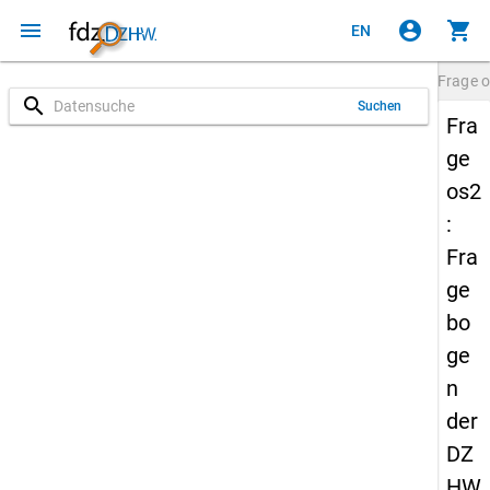
menu
account_circle
shopping_cart
EN
Frage
o
search
Suchen
Fra
ge
os2
:
Fra
ge
bo
ge
n
der
DZ
HW