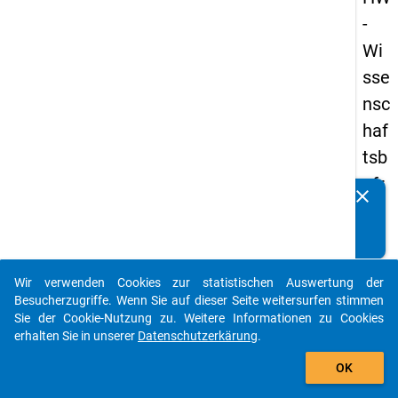
-
Wi
sse
nsc
haf
tsb
efr
clear
Kennen Sie Publikationen, die auf Basis unserer
ag
Datenpakete entstanden sind? Dann teilen Sie uns diese
un
bitte mit...
g
Wir verwenden Cookies zur statistischen Auswertung der
20
auto_stories
Besucherzugriffe. Wenn Sie auf dieser Seite weitersurfen stimmen
23
Sie der Cookie-Nutzung zu. Weitere Informationen zu Cookies
erhalten Sie in unserer
Datenschutzerkärung
.
add_shopping_cart
keybo
Details
OK
Frage