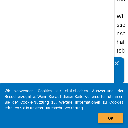
-
Wi
sse
nsc
haf
tsb
efr
clear
Kennen Sie Publikationen, die auf Basis unserer
ag
Datenpakete entstanden sind? Dann teilen Sie uns diese
un
bitte mit...
g
Wir verwenden Cookies zur statistischen Auswertung der
20
auto_stories
Besucherzugriffe. Wenn Sie auf dieser Seite weitersurfen stimmen
23
Sie der Cookie-Nutzung zu. Weitere Informationen zu Cookies
erhalten Sie in unserer
Datenschutzerkärung
.
add_shopping_cart
keybo
Details
OK
Frage