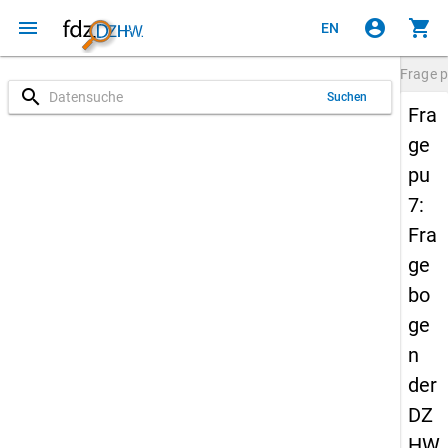
menu
account_circle
shopping_cart
EN
Frage
p
search
Suchen
Fra
ge
pu
7:
Fra
ge
bo
ge
n
der
DZ
HW