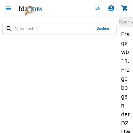
menu
account_circle
shopping_cart
EN
Frage
search
Suchen
Fra
ge
wb
11:
Fra
ge
bo
ge
n
der
DZ
HW