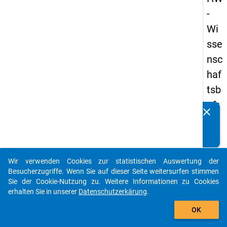
-
Wi
sse
nsc
haf
tsb
efr
clear
Kennen Sie Publikationen, die auf Basis unserer
ag
Datenpakete entstanden sind? Dann teilen Sie uns diese
un
bitte mit...
g
Wir verwenden Cookies zur statistischen Auswertung der
20
auto_stories
Besucherzugriffe. Wenn Sie auf dieser Seite weitersurfen stimmen
23
Sie der Cookie-Nutzung zu. Weitere Informationen zu Cookies
erhalten Sie in unserer
Datenschutzerkärung
.
add_shopping_cart
keybo
Details
OK
Frage