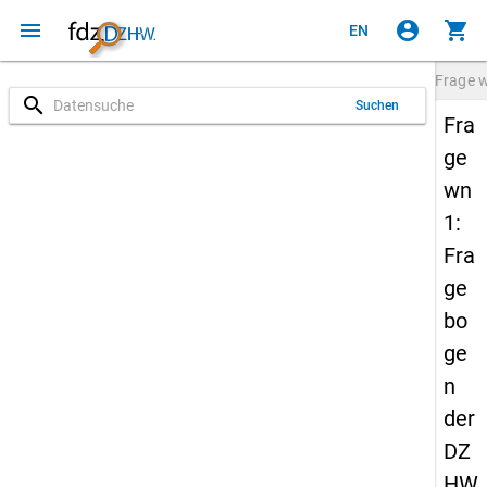
menu
account_circle
shopping_cart
EN
Frage
search
Suchen
Fra
ge
wn
1:
Fra
ge
bo
ge
n
der
DZ
HW