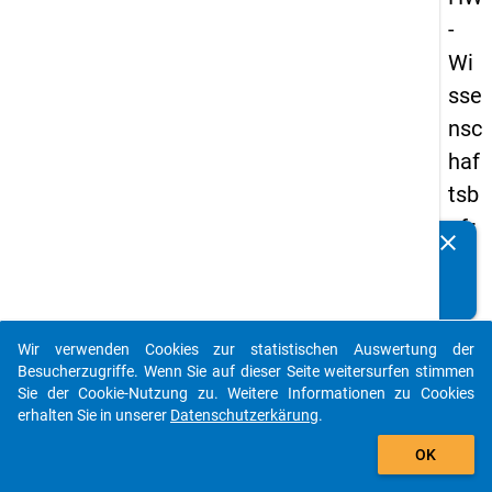
-
Wi
sse
nsc
haf
tsb
efr
clear
Kennen Sie Publikationen, die auf Basis unserer
ag
Datenpakete entstanden sind? Dann teilen Sie uns diese
un
bitte mit...
g
Wir verwenden Cookies zur statistischen Auswertung der
20
auto_stories
Besucherzugriffe. Wenn Sie auf dieser Seite weitersurfen stimmen
23
Sie der Cookie-Nutzung zu. Weitere Informationen zu Cookies
erhalten Sie in unserer
Datenschutzerkärung
.
add_shopping_cart
keybo
Details
OK
Frage