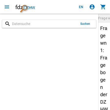
menu
account_circle
shopping_cart
EN
Frage
search
Suchen
Fra
ge
wn
1:
Fra
ge
bo
ge
n
der
DZ
HW