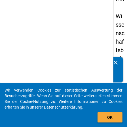
-
Wi
sse
nsc
haf
tsb
efr
clear
Kennen Sie Publikationen, die auf Basis unserer
ag
Datenpakete entstanden sind? Dann teilen Sie uns diese
un
bitte mit...
g
Wir verwenden Cookies zur statistischen Auswertung der
20
auto_stories
Besucherzugriffe. Wenn Sie auf dieser Seite weitersurfen stimmen
23
Sie der Cookie-Nutzung zu. Weitere Informationen zu Cookies
erhalten Sie in unserer
Datenschutzerkärung
.
add_shopping_cart
keybo
Details
OK
Frage