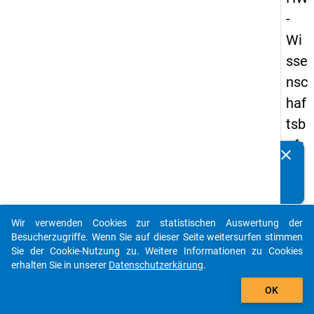
-
Wi
sse
nsc
haf
tsb
efr
clear
Kennen Sie Publikationen, die auf Basis unserer
ag
Datenpakete entstanden sind? Dann teilen Sie uns diese
un
bitte mit...
g
Wir verwenden Cookies zur statistischen Auswertung der
20
auto_stories
Besucherzugriffe. Wenn Sie auf dieser Seite weitersurfen stimmen
23
Sie der Cookie-Nutzung zu. Weitere Informationen zu Cookies
erhalten Sie in unserer
Datenschutzerkärung
.
add_shopping_cart
keybo
Details
OK
Frage