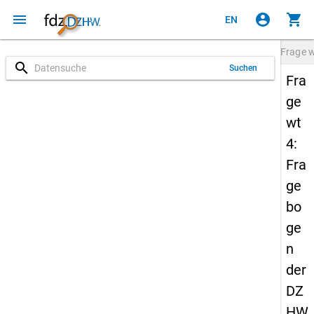
menu
account_circle
shopping_cart
EN
Frage
w
search
Suchen
Fra
ge
wt
4:
Fra
ge
bo
ge
n
der
DZ
HW