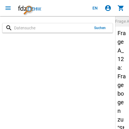
menu
account_circle
shopping_cart
EN
Frage
A
search
Suchen
Fra
ge
A_
12
a:
Fra
ge
bo
ge
n
zu
"St