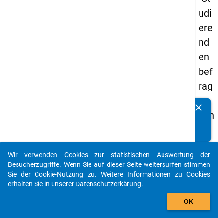
udi
ere
nd
en
bef
rag
un
clear
Kennen Sie Publikationen, die auf Basis unserer
g in
Datenpakete entstanden sind? Dann teilen Sie uns diese
De
bitte mit...
uts
Wir verwenden Cookies zur statistischen Auswertung der
chl
auto_stories
Besucherzugriffe. Wenn Sie auf dieser Seite weitersurfen stimmen
an
Sie der Cookie-Nutzung zu. Weitere Informationen zu Cookies
erhalten Sie in unserer
Datenschutzerkärung
.
d
add_shopping_cart
(20
OK
21)