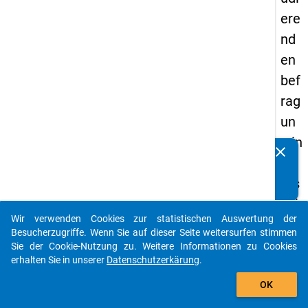
ere
nd
en
bef
rag
un
g in
clear
Kennen Sie Publikationen, die auf Basis unserer
De
Datenpakete entstanden sind? Dann teilen Sie uns diese
uts
bitte mit...
chl
Wir verwenden Cookies zur statistischen Auswertung der
an
auto_stories
Besucherzugriffe. Wenn Sie auf dieser Seite weitersurfen stimmen
d
Sie der Cookie-Nutzung zu. Weitere Informationen zu Cookies
erhalten Sie in unserer
Datenschutzerkärung
.
(20
add_shopping_cart
21)
OK
"