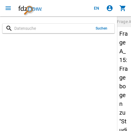
menu
account_circle
shopping_cart
EN
Frage
A
search
Suchen
Fra
ge
A_
15:
Fra
ge
bo
ge
n
zu
"St
udi