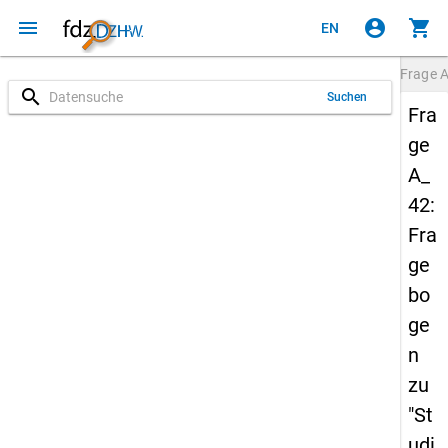
menu
account_circle
shopping_cart
EN
Frage
A
search
Suchen
Fra
ge
A_
42:
Fra
ge
bo
ge
n
zu
"St
udi