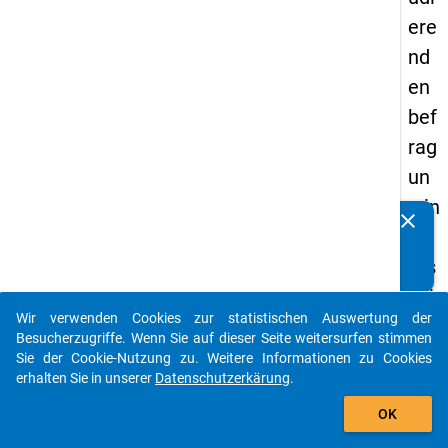
ere
nd
en
bef
rag
un
g in
clear
Kennen Sie Publikationen, die auf Basis unserer
De
Datenpakete entstanden sind? Dann teilen Sie uns diese
uts
bitte mit...
chl
Wir verwenden Cookies zur statistischen Auswertung der
an
auto_stories
Besucherzugriffe. Wenn Sie auf dieser Seite weitersurfen stimmen
d
Sie der Cookie-Nutzung zu. Weitere Informationen zu Cookies
erhalten Sie in unserer
Datenschutzerkärung
.
(20
add_shopping_cart
21)
OK
"