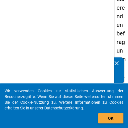
ere
nd
en
bef
rag
un
g in
clear
Kennen Sie Publikationen, die auf Basis unserer
De
Datenpakete entstanden sind? Dann teilen Sie uns diese
uts
bitte mit...
chl
Wir verwenden Cookies zur statistischen Auswertung der
an
auto_stories
Besucherzugriffe. Wenn Sie auf dieser Seite weitersurfen stimmen
d
Sie der Cookie-Nutzung zu. Weitere Informationen zu Cookies
erhalten Sie in unserer
Datenschutzerkärung
.
(20
add_shopping_cart
21)
OK
"