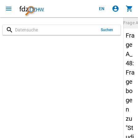
menu
account_circle
shopping_cart
EN
Frage
A
search
Suchen
Fra
ge
A_
48:
Fra
ge
bo
ge
n
zu
"St
udi