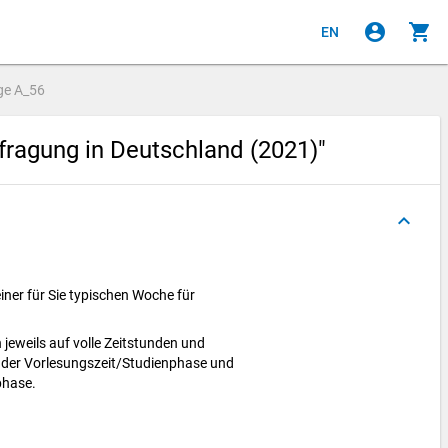
account_circle
shopping_cart
EN
ge
A_56
fragung in Deutschland (2021)"
keyboard_arrow_up
iner für Sie typischen Woche für
 jeweils auf volle Zeitstunden und
n der Vorlesungszeit/Studienphase und
sphase.