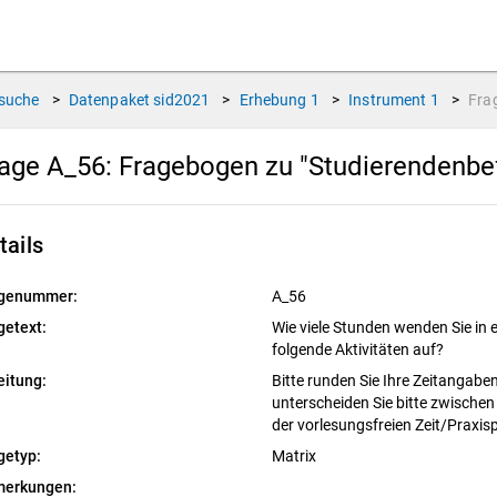
suche
>
Datenpaket
sid2021
>
Erhebung
1
>
Instrument
1
>
Fra
age A_56:
Fragebogen zu "Studierendenbe
tails
genummer:
A_56
getext:
Wie viele Stunden wenden Sie in e
folgende Aktivitäten auf?
eitung:
Bitte runden Sie Ihre Zeitangaben
unterscheiden Sie bitte zwische
der vorlesungsfreien Zeit/Praxi
getyp:
Matrix
erkungen: