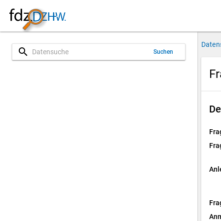
Daten
search
Suchen
Fr
De
Fra
Fra
Anl
Fra
Anm