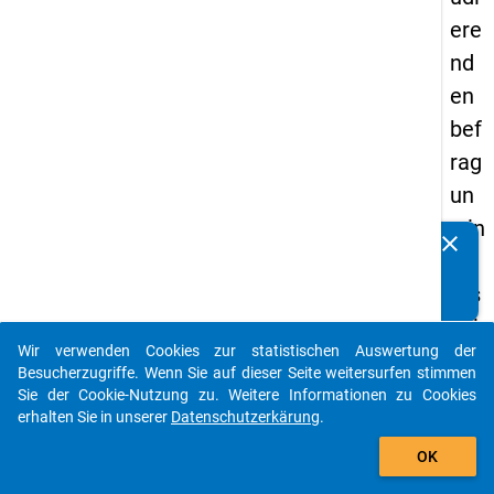
ere
nd
en
bef
rag
un
g in
clear
Kennen Sie Publikationen, die auf Basis unserer
De
Datenpakete entstanden sind? Dann teilen Sie uns diese
uts
bitte mit...
chl
Wir verwenden Cookies zur statistischen Auswertung der
an
auto_stories
Besucherzugriffe. Wenn Sie auf dieser Seite weitersurfen stimmen
d
Sie der Cookie-Nutzung zu. Weitere Informationen zu Cookies
erhalten Sie in unserer
Datenschutzerkärung
.
(20
add_shopping_cart
21)
OK
"