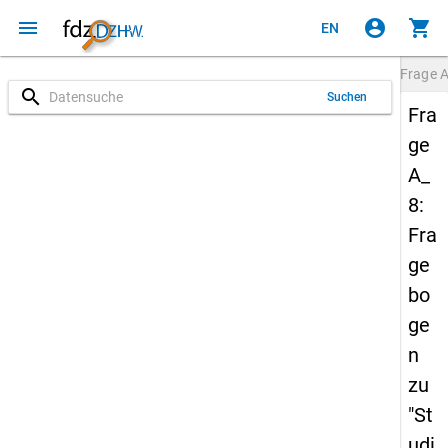
menu
account_circle
shopping_cart
EN
Frage
A
search
Suchen
Fra
ge
A_
8:
Fra
ge
bo
ge
n
zu
"St
udi