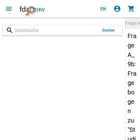
menu
account_circle
shopping_cart
EN
Frage
A
search
Suchen
Fra
ge
A_
9b:
Fra
ge
bo
ge
n
zu
"St
udi