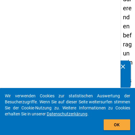
ere
nd
en
bef
rag
un
g in
clear
Kennen Sie Publikationen, die auf Basis unserer
De
Datenpakete entstanden sind? Dann teilen Sie uns diese
uts
bitte mit...
chl
Wir verwenden Cookies zur statistischen Auswertung der
an
auto_stories
Besucherzugriffe. Wenn Sie auf dieser Seite weitersurfen stimmen
d
Sie der Cookie-Nutzung zu. Weitere Informationen zu Cookies
erhalten Sie in unserer
Datenschutzerkärung
.
(20
add_shopping_cart
21)
OK
"