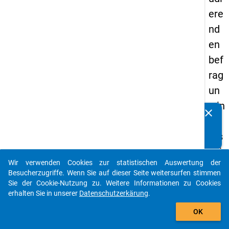
ere
nd
en
bef
rag
un
g in
clear
Kennen Sie Publikationen, die auf Basis unserer
De
Datenpakete entstanden sind? Dann teilen Sie uns diese
uts
bitte mit...
chl
Wir verwenden Cookies zur statistischen Auswertung der
an
auto_stories
Besucherzugriffe. Wenn Sie auf dieser Seite weitersurfen stimmen
d
Sie der Cookie-Nutzung zu. Weitere Informationen zu Cookies
erhalten Sie in unserer
Datenschutzerkärung
.
(20
add_shopping_cart
21)
OK
"