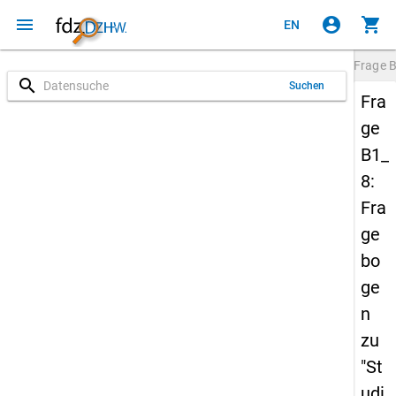
menu
account_circle
shopping_cart
EN
Frage
B
search
Suchen
Fra
ge
B1_
8:
Fra
ge
bo
ge
n
zu
"St
udi