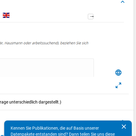
keyboard_arrow_up
language
ge unterschiedlich dargestellt.)
keyboard_arrow_up
clear
Kennen Sie Publikationen, die auf Basis unserer
Datenpakete entstanden sind? Dann teilen Sie uns diese