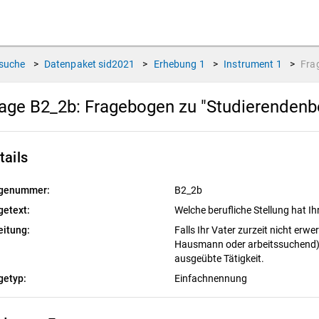
suche
>
Datenpaket
sid2021
>
Erhebung
1
>
Instrument
1
>
Fra
age B2_2b:
Fragebogen zu "Studierendenb
tails
genummer:
B2_2b
getext:
Welche berufliche Stellung hat Ih
eitung:
Falls Ihr Vater zurzeit nicht erwer
Hausmann oder arbeitssuchend), b
ausgeübte Tätigkeit.
getyp:
Einfachnennung