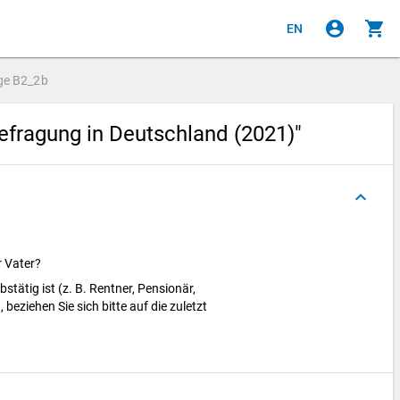
account_circle
shopping_cart
EN
ge
B2_2b
efragung in Deutschland (2021)"
keyboard_arrow_up
r Vater?
bstätig ist (z. B. Rentner, Pensionär,
eziehen Sie sich bitte auf die zuletzt