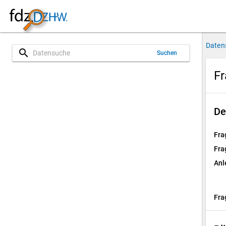
Daten
search
Suchen
Fr
De
Fra
Fra
Anl
Fra