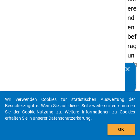
ere
nd
en
bef
rag
un
g in
clear
Kennen Sie Publikationen, die auf Basis unserer
De
Datenpakete entstanden sind? Dann teilen Sie uns diese
uts
bitte mit...
chl
Wir verwenden Cookies zur statistischen Auswertung der
an
auto_stories
Besucherzugriffe. Wenn Sie auf dieser Seite weitersurfen stimmen
d
Sie der Cookie-Nutzung zu. Weitere Informationen zu Cookies
erhalten Sie in unserer
Datenschutzerkärung
.
(20
add_shopping_cart
21)
OK
"