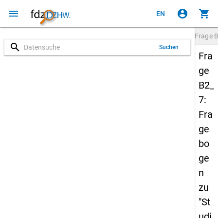
menu
account_circle
shopping_cart
EN
Frage
B
search
Suchen
Fra
ge
B2_
7:
Fra
ge
bo
ge
n
zu
"St
udi