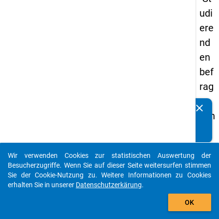
udi
ere
nd
en
bef
rag
un
clear
Kennen Sie Publikationen, die auf Basis unserer
g in
Datenpakete entstanden sind? Dann teilen Sie uns diese
De
bitte mit...
uts
Wir verwenden Cookies zur statistischen Auswertung der
chl
auto_stories
Besucherzugriffe. Wenn Sie auf dieser Seite weitersurfen stimmen
an
Sie der Cookie-Nutzung zu. Weitere Informationen zu Cookies
erhalten Sie in unserer
Datenschutzerkärung
.
d
add_shopping_cart
(20
OK
21)