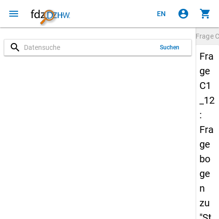
menu
account_circle
shopping_cart
EN
Frage
C
search
Suchen
Fra
ge
C1
_12
:
Fra
ge
bo
ge
n
zu
"St