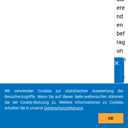
ere
nd
en
bef
rag
un
g in
clear
Kennen Sie Publikationen, die auf Basis unserer
De
Datenpakete entstanden sind? Dann teilen Sie uns diese
uts
bitte mit...
chl
Wir verwenden Cookies zur statistischen Auswertung der
an
auto_stories
Besucherzugriffe. Wenn Sie auf dieser Seite weitersurfen stimmen
d
Sie der Cookie-Nutzung zu. Weitere Informationen zu Cookies
erhalten Sie in unserer
Datenschutzerkärung
.
(20
add_shopping_cart
21)
OK
"