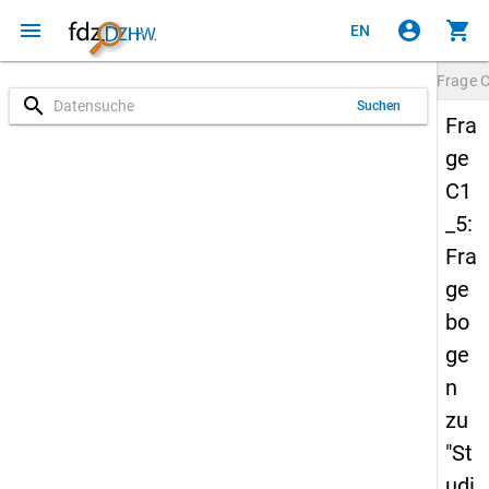
menu
account_circle
shopping_cart
EN
Frage
C
search
Suchen
Fra
ge
C1
_5:
Fra
ge
bo
ge
n
zu
"St
udi