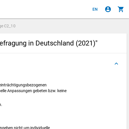
account_circle
shopping_cart
EN
ge
C2_10
efragung in Deutschland (2021)"
keyboard_arrow_up
eeinträchtigungsbezogenen
duelle Anpassungen gebeten bzw. keine
n.
angeben nicht um individuelle