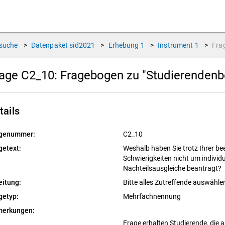
suche
>
Datenpaket
sid2021
>
Erhebung
1
>
Instrument
1
>
Fra
age C2_10:
Fragebogen zu "Studierendenb
tails
genummer:
C2_10
getext:
Weshalb haben Sie trotz Ihrer b
Schwierigkeiten nicht um indivi
Nachteilsausgleiche beantragt?
eitung:
Bitte alles Zutreffende auswähle
getyp:
Mehrfachnennung
erkungen:
Frage erhalten Studierende, die 