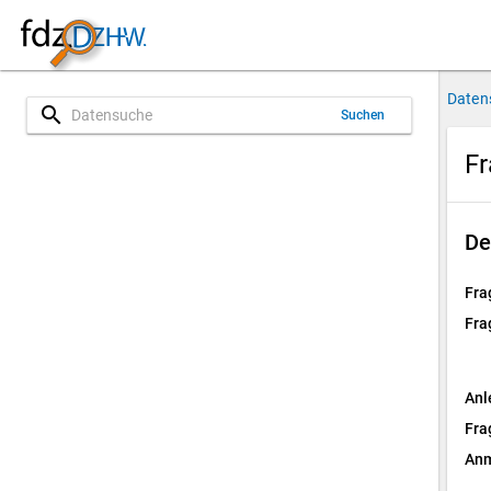
Daten
search
Suchen
Fr
De
Fra
Fra
Anl
Fra
Anm