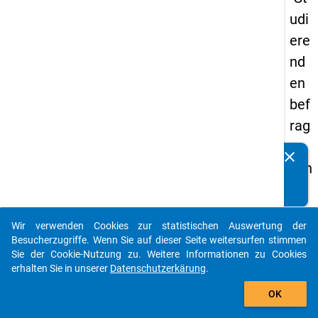
udi
ere
nd
en
bef
rag
un
clear
Kennen Sie Publikationen, die auf Basis unserer
g in
Datenpakete entstanden sind? Dann teilen Sie uns diese
De
bitte mit...
uts
Wir verwenden Cookies zur statistischen Auswertung der
chl
auto_stories
Besucherzugriffe. Wenn Sie auf dieser Seite weitersurfen stimmen
an
Sie der Cookie-Nutzung zu. Weitere Informationen zu Cookies
erhalten Sie in unserer
Datenschutzerkärung
.
d
add_shopping_cart
(20
OK
21)