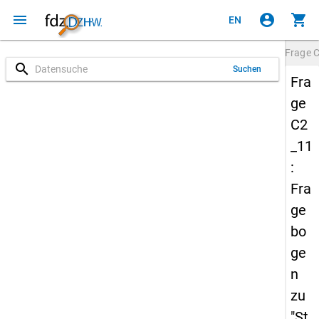
menu
account_circle
shopping_cart
EN
Frage
C
search
Suchen
Fra
ge
C2
_11
:
Fra
ge
bo
ge
n
zu
"St