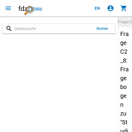
menu
account_circle
shopping_cart
EN
Frage
C
search
Suchen
Fra
ge
C2
_8:
Fra
ge
bo
ge
n
zu
"St
udi