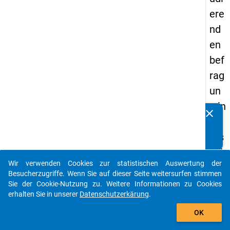
ere
nd
en
bef
rag
un
g in
clear
Kennen Sie Publikationen, die auf Basis unserer
De
Datenpakete entstanden sind? Dann teilen Sie uns diese
uts
bitte mit...
chl
Wir verwenden Cookies zur statistischen Auswertung der
an
auto_stories
Besucherzugriffe. Wenn Sie auf dieser Seite weitersurfen stimmen
d
Sie der Cookie-Nutzung zu. Weitere Informationen zu Cookies
erhalten Sie in unserer
Datenschutzerkärung
.
(20
add_shopping_cart
21)
OK
"