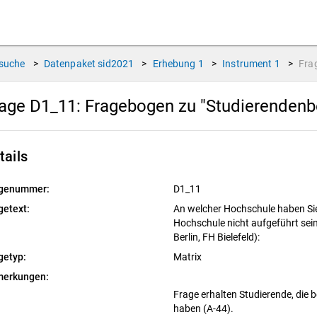
suche
>
Datenpaket
sid2021
>
Erhebung
1
>
Instrument
1
>
Fra
age D1_11:
Fragebogen zu "Studierendenb
tails
genummer:
D1_11
getext:
An welcher Hochschule haben Sie
Hochschule nicht aufgeführt sein, 
Berlin, FH Bielefeld):
getyp:
Matrix
erkungen:
Frage erhalten Studierende, die 
haben (A-44).