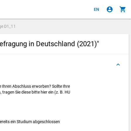
account_circle
shopping_cart
EN
ge
D1_11
efragung in Deutschland (2021)"
keyboard_arrow_up
 Ihren Abschluss erworben? Sollte Ihre
tragen Sie diese bitte hier ein (z. B. HU
bereits ein Studium abgeschlossen