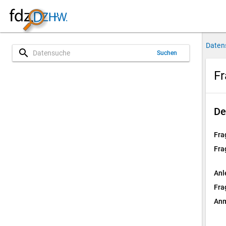
Daten
search
Suchen
Fr
De
Fra
Fra
Anl
Fra
Anm