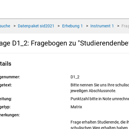
suche
>
Datenpaket
sid2021
>
Erhebung
1
>
Instrument
1
>
Fra
age D1_2:
Fragebogen zu "Studierendenbe
tails
genummer:
D1_2
getext:
Bitte nennen Sie uns Ihre schuli
jeweiligen Abschlussnote.
eitung:
Punktzahl bitte in Note umrechn
getyp:
Matrix
erkungen:
Frage erhalten Studierende, die 
schulischen Weg erhalten haben 