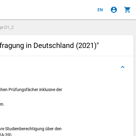
account_circle
shopping_cart
EN
ge
D1_2
fragung in Deutschland (2021)"
keyboard_arrow_up
schen Prüfungsfächer inklusive der
en.
ihre Studienberechtigung über den
(A-39).