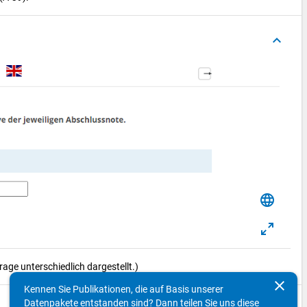
keyboard_arrow_up
language
ge unterschiedlich dargestellt.)
clear
Kennen Sie Publikationen, die auf Basis unserer
Datenpakete entstanden sind? Dann teilen Sie uns diese