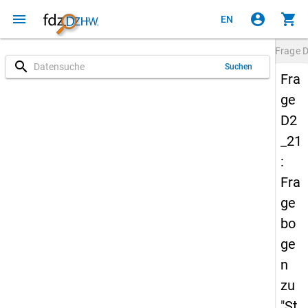
menu
account_circle
shopping_cart
EN
Frage
D
search
Suchen
Fra
ge
D2
_21
:
Fra
ge
bo
ge
n
zu
"St