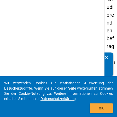
udi
ere
nd
en
bef
rag
un
clear
Kennen Sie Publikationen, die auf Basis unserer
g in
Datenpakete entstanden sind? Dann teilen Sie uns diese
De
bitte mit...
uts
Wir verwenden Cookies zur statistischen Auswertung der
chl
auto_stories
Besucherzugriffe. Wenn Sie auf dieser Seite weitersurfen stimmen
an
Sie der Cookie-Nutzung zu. Weitere Informationen zu Cookies
erhalten Sie in unserer
Datenschutzerkärung
.
d
add_shopping_cart
(20
OK
21)