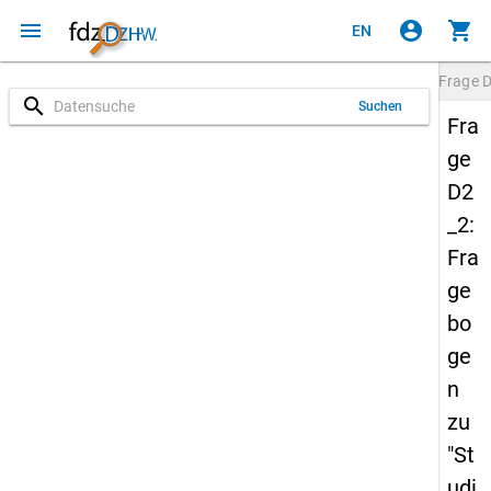
menu
account_circle
shopping_cart
EN
Frage
D
search
Suchen
Fra
ge
D2
_2:
Fra
ge
bo
ge
n
zu
"St
udi