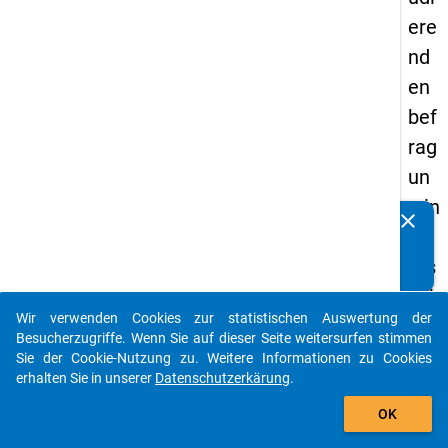
ere
nd
en
bef
rag
un
g in
clear
Kennen Sie Publikationen, die auf Basis unserer
De
Datenpakete entstanden sind? Dann teilen Sie uns diese
uts
bitte mit...
chl
Wir verwenden Cookies zur statistischen Auswertung der
an
auto_stories
Besucherzugriffe. Wenn Sie auf dieser Seite weitersurfen stimmen
d
Sie der Cookie-Nutzung zu. Weitere Informationen zu Cookies
erhalten Sie in unserer
Datenschutzerkärung
.
(20
add_shopping_cart
21)
OK
"