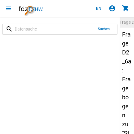
menu
account_circle
shopping_cart
EN
Frage
D
search
Suchen
Fra
ge
D2
_6a
:
Fra
ge
bo
ge
n
zu
"St