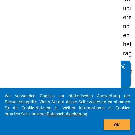
udi
ere
nd
en
bef
rag
un
clear
Kennen Sie Publikationen, die auf Basis unserer
g in
Datenpakete entstanden sind? Dann teilen Sie uns diese
De
bitte mit...
uts
Wir verwenden Cookies zur statistischen Auswertung der
chl
auto_stories
Besucherzugriffe. Wenn Sie auf dieser Seite weitersurfen stimmen
an
Sie der Cookie-Nutzung zu. Weitere Informationen zu Cookies
erhalten Sie in unserer
Datenschutzerkärung
.
d
add_shopping_cart
(20
OK
21)