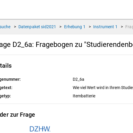
suche
>
Datenpaket
sid2021
>
Erhebung
1
>
Instrument
1
>
Fra
age D2_6a:
Fragebogen zu "Studierendenb
tails
genummer:
D2_6a
getext:
Wie viel Wert wird in Ihrem Stud
getyp:
Itembatterie
lder zur Frage