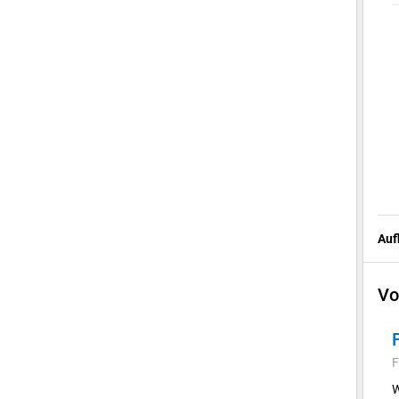
Auf
Vo
F
W