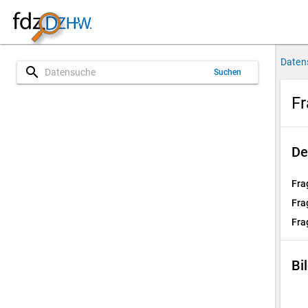
Daten
search
Suchen
Fr
De
Fra
Fra
Fra
Bi