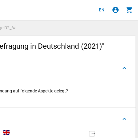
account_circle
shopping_cart
EN
ge
D2_6a
efragung in Deutschland (2021)"
keyboard_arrow_up
iengang auf folgende Aspekte gelegt?
keyboard_arrow_up