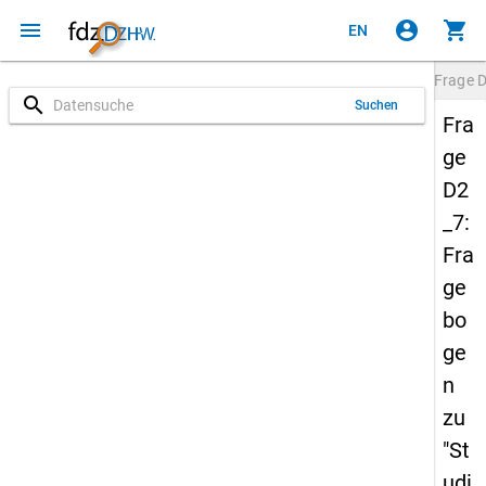
menu
account_circle
shopping_cart
EN
Frage
D
search
Suchen
Fra
ge
D2
_7:
Fra
ge
bo
ge
n
zu
"St
udi