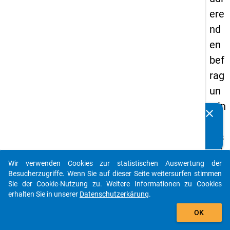
ere
nd
en
bef
rag
un
g in
clear
Kennen Sie Publikationen, die auf Basis unserer
De
Datenpakete entstanden sind? Dann teilen Sie uns diese
uts
bitte mit...
chl
Wir verwenden Cookies zur statistischen Auswertung der
an
auto_stories
Besucherzugriffe. Wenn Sie auf dieser Seite weitersurfen stimmen
d
Sie der Cookie-Nutzung zu. Weitere Informationen zu Cookies
erhalten Sie in unserer
Datenschutzerkärung
.
(20
add_shopping_cart
21)
OK
"