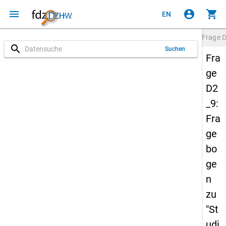
menu
account_circle
shopping_cart
EN
Frage
D
search
Suchen
Fra
ge
D2
_9:
Fra
ge
bo
ge
n
zu
"St
udi