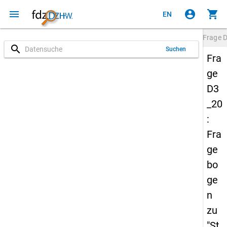
menu
account_circle
shopping_cart
EN
Frage
D
search
Suchen
Fra
ge
D3
_20
:
Fra
ge
bo
ge
n
zu
"St