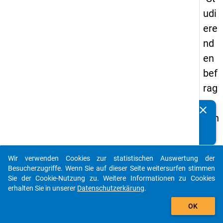
udi
ere
nd
en
bef
rag
un
clear
Kennen Sie Publikationen, die auf Basis unserer
g in
Datenpakete entstanden sind? Dann teilen Sie uns diese
De
bitte mit...
uts
Wir verwenden Cookies zur statistischen Auswertung der
chl
auto_stories
Besucherzugriffe. Wenn Sie auf dieser Seite weitersurfen stimmen
an
Sie der Cookie-Nutzung zu. Weitere Informationen zu Cookies
erhalten Sie in unserer
Datenschutzerkärung
.
d
add_shopping_cart
(20
OK
21)