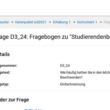
suche
>
Datenpaket
sid2021
>
Erhebung
1
>
Instrument
1
>
Fra
age D3_24:
Fragebogen zu "Studierendenb
tails
genummer:
D3_24
getext:
Wie häufig hatten Sie in den letz
Beschwerden?
getyp:
Einfachnennung
lder zur Frage