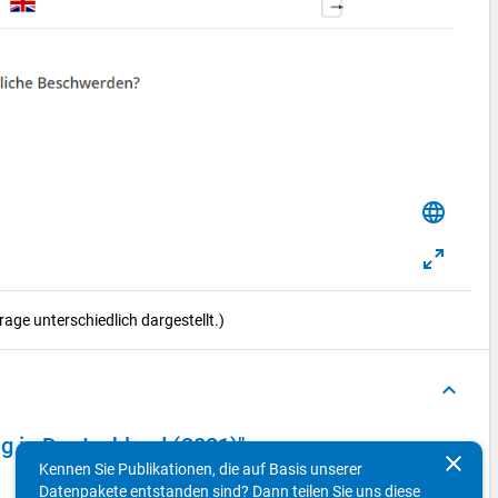
language
ge unterschiedlich dargestellt.)
keyboard_arrow_up
g in Deutschland (2021)"
clear
Kennen Sie Publikationen, die auf Basis unserer
Datenpakete entstanden sind? Dann teilen Sie uns diese