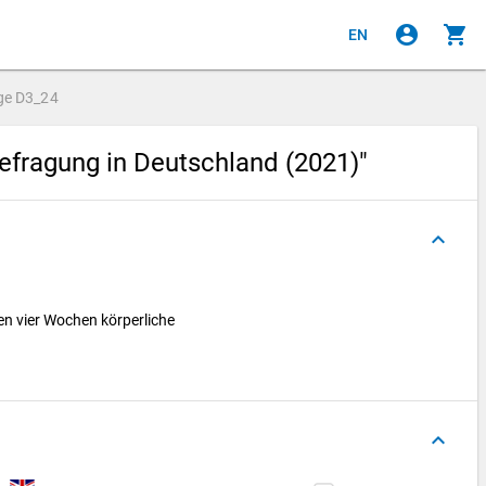
account_circle
shopping_cart
EN
ge
D3_24
efragung in Deutschland (2021)"
keyboard_arrow_up
ten vier Wochen körperliche
keyboard_arrow_up