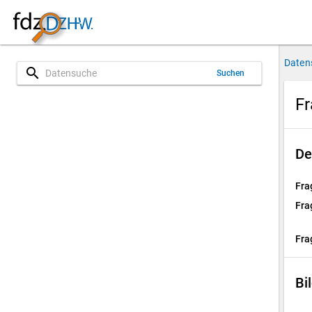
Daten
search
Suchen
Fr
De
Fra
Fra
Fra
Bi