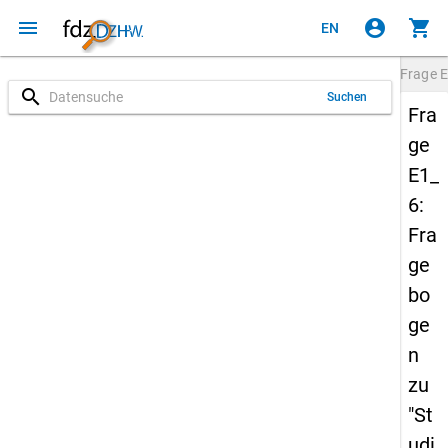
menu
account_circle
shopping_cart
EN
Frage
E
search
Suchen
Fra
ge
E1_
6:
Fra
ge
bo
ge
n
zu
"St
udi