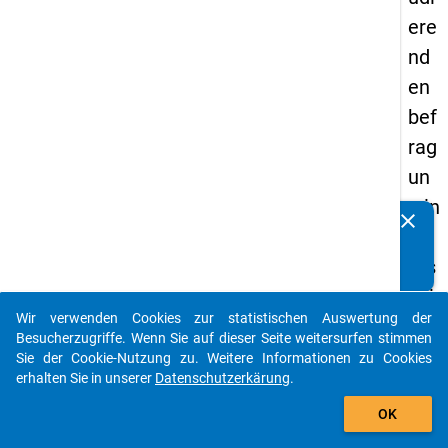
ere
nd
en
bef
rag
un
g in
clear
Kennen Sie Publikationen, die auf Basis unserer
De
Datenpakete entstanden sind? Dann teilen Sie uns diese
uts
bitte mit...
chl
Wir verwenden Cookies zur statistischen Auswertung der
an
auto_stories
Besucherzugriffe. Wenn Sie auf dieser Seite weitersurfen stimmen
d
Sie der Cookie-Nutzung zu. Weitere Informationen zu Cookies
erhalten Sie in unserer
Datenschutzerkärung
.
(20
add_shopping_cart
21)
OK
"