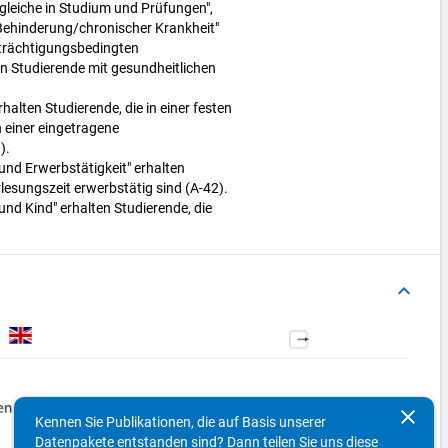
gleiche in Studium und Prüfungen",
Behinderung/chronischer Krankheit"
trächtigungsbedingten
n Studierende mit gesundheitlichen
alten Studierende, die in einer festen
n einer eingetragene
).
und Erwerbstätigkeit" erhalten
lesungszeit erwerbstätig sind (A-42).
und Kind" erhalten Studierende, die
keyboard_arrow_up
clear
Kennen Sie Publikationen, die auf Basis unserer
Datenpakete entstanden sind? Dann teilen Sie uns diese