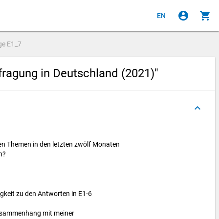
account_circle
shopping_cart
EN
ge
E1_7
ragung in Deutschland (2021)"
keyboard_arrow_up
en Themen in den letzten zwölf Monaten
en?
keit zu den Antworten in E1-6
Zusammenhang mit meiner