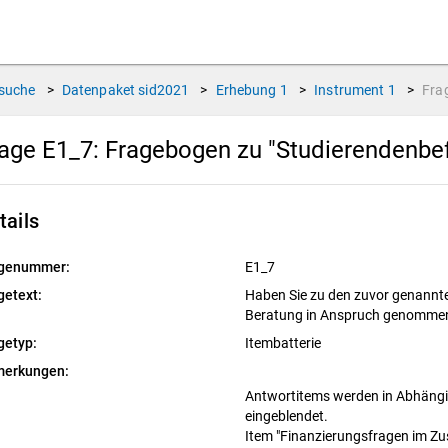
suche
>
Datenpaket
sid2021
>
Erhebung
1
>
Instrument
1
>
Fra
age E1_7:
Fragebogen zu "Studierendenbef
tails
genummer:
E1_7
getext:
Haben Sie zu den zuvor genannt
Beratung in Anspruch genomm
getyp:
Itembatterie
erkungen:
Antwortitems werden in Abhängig
eingeblendet.
Item "Finanzierungsfragen im 