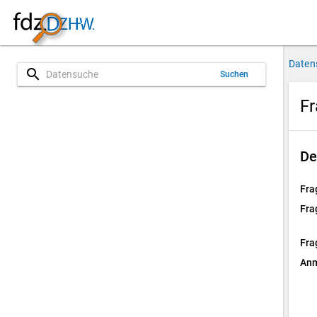
Daten
search
Suchen
Fr
De
Fra
Fra
Fra
Anm