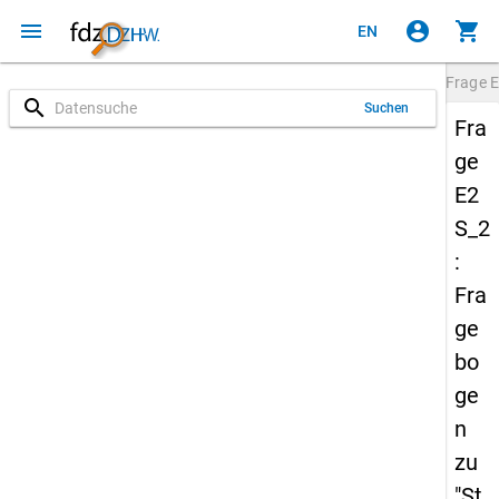
menu
account_circle
shopping_cart
EN
Frage
E
search
Suchen
Fra
ge
E2
S_2
:
Fra
ge
bo
ge
n
zu
"St