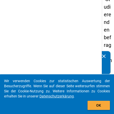
udi
ere
nd
en
bef
rag
un
clear
Kennen Sie Publikationen, die auf Basis unserer
g in
Datenpakete entstanden sind? Dann teilen Sie uns diese
De
bitte mit...
uts
Wir verwenden Cookies zur statistischen Auswertung der
chl
auto_stories
Besucherzugriffe. Wenn Sie auf dieser Seite weitersurfen stimmen
an
Sie der Cookie-Nutzung zu. Weitere Informationen zu Cookies
erhalten Sie in unserer
Datenschutzerkärung
.
d
add_shopping_cart
(20
OK
21)