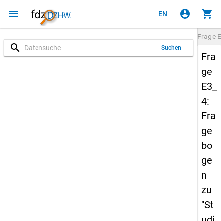
menu
account_circle
shopping_cart
EN
Frage
E
search
Suchen
Fra
ge
E3_
4:
Fra
ge
bo
ge
n
zu
"St
udi