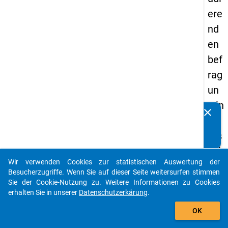
ere
nd
en
bef
rag
un
g in
clear
Kennen Sie Publikationen, die auf Basis unserer
De
Datenpakete entstanden sind? Dann teilen Sie uns diese
uts
bitte mit...
chl
Wir verwenden Cookies zur statistischen Auswertung der
an
auto_stories
Besucherzugriffe. Wenn Sie auf dieser Seite weitersurfen stimmen
d
Sie der Cookie-Nutzung zu. Weitere Informationen zu Cookies
erhalten Sie in unserer
Datenschutzerkärung
.
(20
add_shopping_cart
21)
OK
"