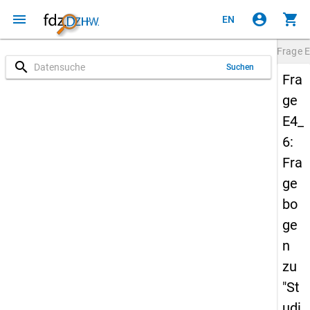
menu
account_circle
shopping_cart
EN
Frage
E
search
Suchen
Fra
ge
E4_
6:
Fra
ge
bo
ge
n
zu
"St
udi