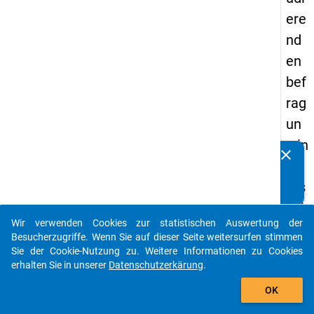
ere
nd
en
bef
rag
un
g in
clear
Kennen Sie Publikationen, die auf Basis unserer
De
Datenpakete entstanden sind? Dann teilen Sie uns diese
uts
bitte mit...
chl
Wir verwenden Cookies zur statistischen Auswertung der
an
auto_stories
Besucherzugriffe. Wenn Sie auf dieser Seite weitersurfen stimmen
d
Sie der Cookie-Nutzung zu. Weitere Informationen zu Cookies
erhalten Sie in unserer
Datenschutzerkärung
.
(20
add_shopping_cart
21)
OK
"