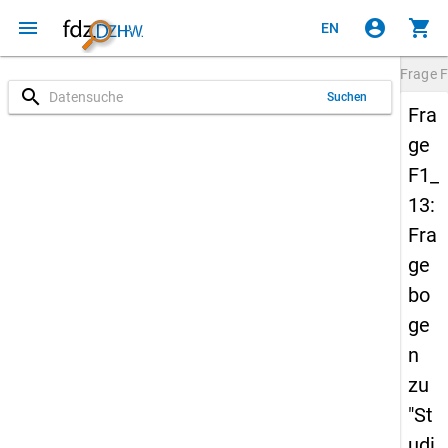
menu
account_circle
shopping_cart
EN
Frage
F
search
Suchen
Fra
ge
F1_
13:
Fra
ge
bo
ge
n
zu
"St
udi