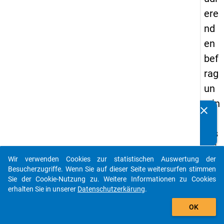
ere
nd
en
bef
rag
un
g in
clear
Kennen Sie Publikationen, die auf Basis unserer
De
Datenpakete entstanden sind? Dann teilen Sie uns diese
uts
bitte mit...
chl
Wir verwenden Cookies zur statistischen Auswertung der
an
auto_stories
Besucherzugriffe. Wenn Sie auf dieser Seite weitersurfen stimmen
d
Sie der Cookie-Nutzung zu. Weitere Informationen zu Cookies
erhalten Sie in unserer
Datenschutzerkärung
.
(20
add_shopping_cart
21)
OK
"