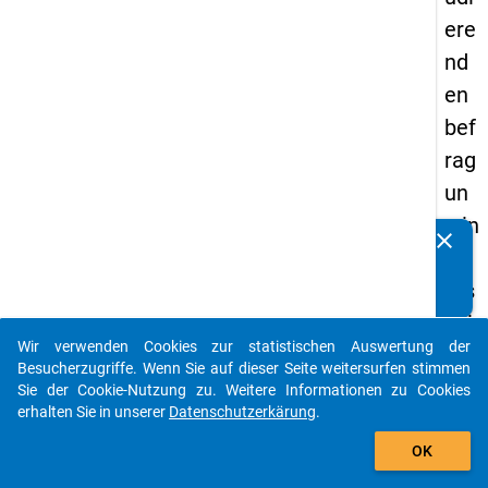
ere
nd
en
bef
rag
un
g in
clear
Kennen Sie Publikationen, die auf Basis unserer
De
Datenpakete entstanden sind? Dann teilen Sie uns diese
uts
bitte mit...
chl
Wir verwenden Cookies zur statistischen Auswertung der
an
auto_stories
Besucherzugriffe. Wenn Sie auf dieser Seite weitersurfen stimmen
d
Sie der Cookie-Nutzung zu. Weitere Informationen zu Cookies
erhalten Sie in unserer
Datenschutzerkärung
.
(20
add_shopping_cart
21)
OK
"