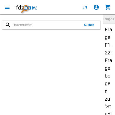
menu
account_circle
shopping_cart
EN
Frage
F
search
Suchen
Fra
ge
F1_
22:
Fra
ge
bo
ge
n
zu
"St
udi