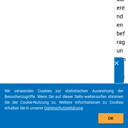
ere
nd
en
bef
rag
un
g in
clear
Kennen Sie Publikationen, die auf Basis unserer
De
Datenpakete entstanden sind? Dann teilen Sie uns diese
uts
bitte mit...
chl
Wir verwenden Cookies zur statistischen Auswertung der
an
auto_stories
Besucherzugriffe. Wenn Sie auf dieser Seite weitersurfen stimmen
d
Sie der Cookie-Nutzung zu. Weitere Informationen zu Cookies
erhalten Sie in unserer
Datenschutzerkärung
.
(20
add_shopping_cart
21)
OK
"