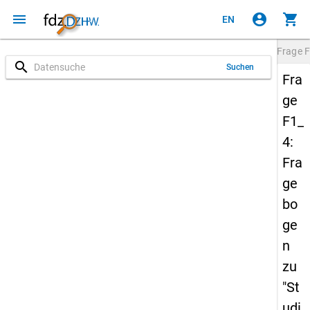
menu
account_circle
shopping_cart
EN
Frage
F
search
Suchen
Fra
ge
F1_
4:
Fra
ge
bo
ge
n
zu
"St
udi